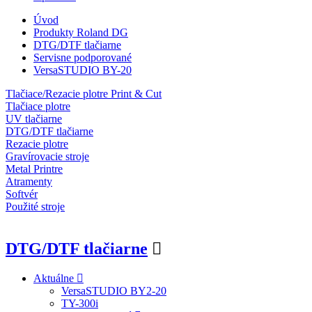
Úvod
Produkty Roland DG
DTG/DTF tlačiarne
Servisne podporované
VersaSTUDIO BY-20
Tlačiace/Rezacie plotre Print & Cut
Tlačiace plotre
UV tlačiarne
DTG/DTF tlačiarne
Rezacie plotre
Gravírovacie stroje
Metal Printre
Atramenty
Softvér
Použité stroje
DTG/DTF tlačiarne
Aktuálne
VersaSTUDIO BY2-20
TY-300i