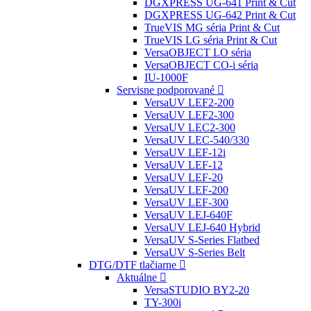
DGXPRESS UG-641 Print & Cut
DGXPRESS UG-642 Print & Cut
TrueVIS MG séria Print & Cut
TrueVIS LG séria Print & Cut
VersaOBJECT LO séria
VersaOBJECT CO-i séria
IU-1000F
Servisne podporované
VersaUV LEF2-200
VersaUV LEF2-300
VersaUV LEC2-300
VersaUV LEC-540/330
VersaUV LEF-12i
VersaUV LEF-12
VersaUV LEF-20
VersaUV LEF-200
VersaUV LEF-300
VersaUV LEJ-640F
VersaUV LEJ-640 Hybrid
VersaUV S-Series Flatbed
VersaUV S-Series Belt
DTG/DTF tlačiarne
Aktuálne
VersaSTUDIO BY2-20
TY-300i