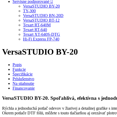
Servisne podporované
VersaSTUDIO BY-20
TY-300
VersaSTUDIO BN-20D
VersaSTUDIO BT-12
Texart RT-640M
Texart RT-640
Texart XT-640S-DTG
Hi-Fi Express FP-740
VersaSTUDIO BY-20
Popis
Funkcie
Špecifikácie
Príslušenstvo
Na stiahnutie
Financovanie
VersaSTUDIO BY-20. Spoľahlivá, efektívna s jednod
Rýchla a jednoduchá potlač odevov v žiarivej a detailnej grafike s in
Okrem potlače DTF fólii, môžete s touto tlačiarňou aj orezávať plotro