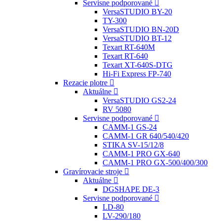
Servisne podporované
VersaSTUDIO BY-20
TY-300
VersaSTUDIO BN-20D
VersaSTUDIO BT-12
Texart RT-640M
Texart RT-640
Texart XT-640S-DTG
Hi-Fi Express FP-740
Rezacie plotre
Aktuálne
VersaSTUDIO GS2-24
RV 5080
Servisne podporované
CAMM-1 GS-24
CAMM-1 GR 640/540/420
STIKA SV-15/12/8
CAMM-1 PRO GX-640
CAMM-1 PRO GX-500/400/300
Gravírovacie stroje
Aktuálne
DGSHAPE DE-3
Servisne podporované
LD-80
LV-290/180