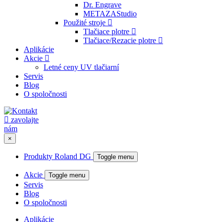
Dr. Engrave
METAZAStudio
Použité stroje
Tlačiace plotre
Tlačiace/Rezacie plotre
Aplikácie
Akcie
Letné ceny UV tlačiarní
Servis
Blog
O spoločnosti
zavolajte
nám
×
Produkty Roland DG
Toggle menu
Akcie
Toggle menu
Servis
Blog
O spoločnosti
Aplikácie