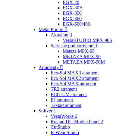
EGX-20
EGX-30A
EGX-350
EGX-360
EGX-600/400
Metal Printre
Aktuálne
VersaSTUDIO MPX-90S
Servisne podporované
Metaza MPX-95
METAZA MPX-90
METAZA MPX-90M
Atramenty
Eco-Sol MAX3 atrament
Eco-Sol MAX2 atrament
Eco-Sol MAX atrament
TR2 atrament
ECO-UV atrament
EJ atrament
Textart atrament
Softvér
VersaWorks 6
Roland DG Mobile Panel 2
CutStudio
R-Wear Studio