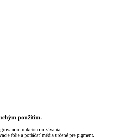
uchým použitím.
tegrovanou funkciou orezávania.
vacie fólie a potláčať média určené pre pigment.