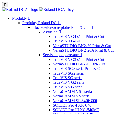
Produkty
Produkty Roland DG
Tlačiace/Rezacie plotre Print & Cut
Aktuálne
TrueVIS VG4 séria Print & Cut
TrueVIS XG-640
VersaSTUDIO BN2-30 Print & Cut
VersaSTUDIO BN2-20A Print & Cut
Servisne podporované
TrueVIS VG3 séria Print & Cut
VersaSTUDIO BN-20, BN-20A
TrueVIS SG3 séria Print & Cut
TrueVIS SG2 séria
TrueVIS SG séria
TrueVIS VG2 séria
TrueVIS VG séria
VersaCAMM VS-i séria
VersaCAMM VS séria
VersaCAMM SP-540i/300i
SOLJET Pro 4 XR-640
SOLJET Pro III XC-540MT