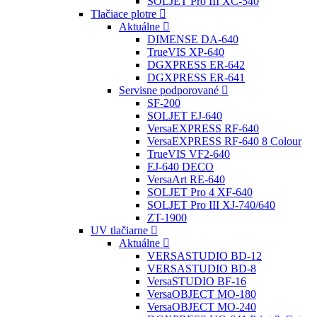
SOLJET Pro III XC-540
Tlačiace plotre
Aktuálne
DIMENSE DA-640
TrueVIS XP-640
DGXPRESS ER-642
DGXPRESS ER-641
Servisne podporované
SF-200
SOLJET EJ-640
VersaEXPRESS RF-640
VersaEXPRESS RF-640 8 Colour
TrueVIS VF2-640
EJ-640 DECO
VersaArt RE-640
SOLJET Pro 4 XF-640
SOLJET Pro III XJ-740/640
ZT-1900
UV tlačiarne
Aktuálne
VERSASTUDIO BD-12
VERSASTUDIO BD-8
VersaSTUDIO BF-16
VersaOBJECT MO-180
VersaOBJECT MO-240