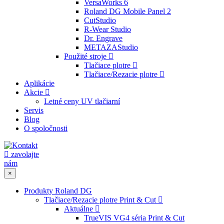
VersaWorks 6
Roland DG Mobile Panel 2
CutStudio
R-Wear Studio
Dr. Engrave
METAZAStudio
Použité stroje
Tlačiace plotre
Tlačiace/Rezacie plotre
Aplikácie
Akcie
Letné ceny UV tlačiarní
Servis
Blog
O spoločnosti
zavolajte
nám
×
Produkty Roland DG
Tlačiace/Rezacie plotre Print & Cut
Aktuálne
TrueVIS VG4 séria Print & Cut