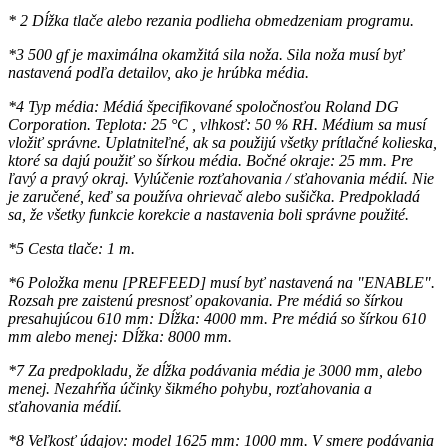
* 2 Dĺžka tlače alebo rezania podlieha obmedzeniam programu.
*3 500 gf je maximálna okamžitá sila noža. Sila noža musí byť
nastavená podľa detailov, ako je hrúbka média.
*4 Typ média: Médiá špecifikované spoločnosťou Roland DG
Corporation. Teplota: 25 °C , vlhkosť: 50 % RH. Médium sa musí
vložiť správne. Uplatniteľné, ak sa použijú všetky prítlačné kolieska,
ktoré sa dajú použiť so šírkou média. Bočné okraje: 25 mm. Pre
ľavý a pravý okraj. Vylúčenie rozťahovania / sťahovania médií. Nie
je zaručené, keď sa používa ohrievač alebo sušička. Predpokladá
sa, že všetky funkcie korekcie a nastavenia boli správne použité.
*5 Cesta tlače: 1 m.
*6 Položka menu [PREFEED] musí byť nastavená na "ENABLE".
Rozsah pre zaistenú presnosť opakovania. Pre médiá so šírkou
presahujúcou 610 mm: Dĺžka: 4000 mm. Pre médiá so šírkou 610
mm alebo menej: Dĺžka: 8000 mm.
*7 Za predpokladu, že dĺžka podávania média je 3000 mm, alebo
menej. Nezahŕňa účinky šikmého pohybu, rozťahovania a
sťahovania médií.
*8 Veľkosť údajov: model 1625 mm: 1000 mm. V smere podávania