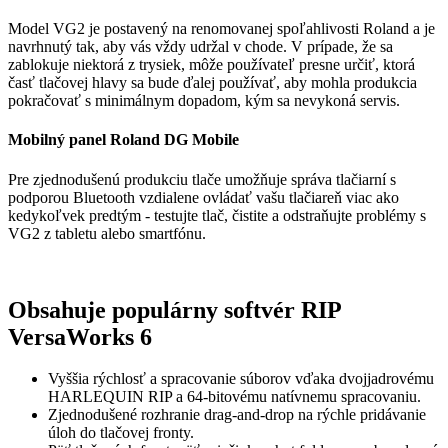
Model VG2 je postavený na renomovanej spoľahlivosti Roland a je
navrhnutý tak, aby vás vždy udržal v chode. V prípade, že sa
zablokuje niektorá z trysiek, môže používateľ presne určiť, ktorá
časť tlačovej hlavy sa bude ďalej používať, aby mohla produkcia
pokračovať s minimálnym dopadom, kým sa nevykoná servis.
Mobilný panel Roland DG Mobile
Pre zjednodušenú produkciu tlače umožňuje správa tlačiarní s
podporou Bluetooth vzdialene ovládať vašu tlačiareň viac ako
kedykoľvek predtým - testujte tlač, čistite a odstraňujte problémy s
VG2 z tabletu alebo smartfónu.
Obsahuje populárny softvér RIP
VersaWorks 6
Vyššia rýchlosť a spracovanie súborov vďaka dvojjadrovému
HARLEQUIN RIP a 64-bitovému natívnemu spracovaniu.
Zjednodušené rozhranie drag-and-drop na rýchle pridávanie
úloh do tlačovej fronty.