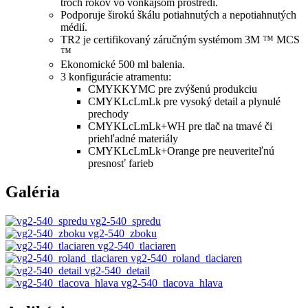
troch rokov vo vonkajšom prostredí.
Podporuje širokú škálu potiahnutých a nepotiahnutých
médií.
TR2 je certifikovaný záručným systémom 3M ™ MCS
™
Ekonomické 500 ml balenia.
3 konfigurácie atramentu:
CMYKKYMC pre zvýšenú produkciu
CMYKLcLmLk pre vysoký detail a plynulé
prechody
CMYKLcLmLk+WH pre tlač na tmavé či
priehľadné materiály
CMYKLcLmLk+Orange pre neuveriteľnú
presnosť farieb
Galéria
vg2-540_spredu
vg2-540_zboku
vg2-540_tlaciaren
vg2-540_roland_tlaciaren
vg2-540_detail
vg2-540_tlacova_hlava