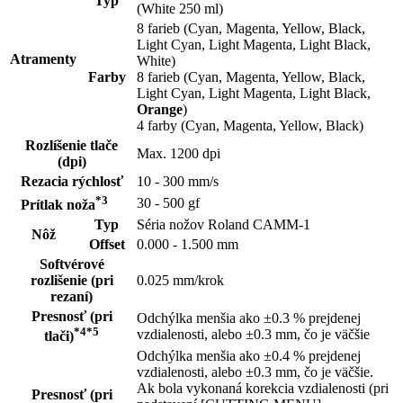
Typ
(White 250 ml)
8 farieb (Cyan, Magenta, Yellow, Black,
Light Cyan, Light Magenta, Light Black,
Atramenty
White)
Farby
8 farieb (Cyan, Magenta, Yellow, Black,
Light Cyan, Light Magenta, Light Black,
Orange
)
4 farby (Cyan, Magenta, Yellow, Black)
Rozlíšenie tlače
Max. 1200 dpi
(dpi)
Rezacia rýchlosť
10 - 300 mm/s
*3
30 - 500 gf
Prítlak noža
Typ
Séria nožov Roland CAMM-1
Nôž
Offset
0.000 - 1.500 mm
Softvérové
rozlišenie (pri
0.025 mm/krok
rezaní)
Presnosť (pri
Odchýlka menšia ako ±0.3 % prejdenej
*4*5
vzdialenosti, alebo ±0.3 mm, čo je väčšie
tlači)
Odchýlka menšia ako ±0.4 % prejdenej
vzdialenosti, alebo ±0.3 mm, čo je väčšie.
Ak bola vykonaná korekcia vzdialenosti (pri
Presnosť (pri