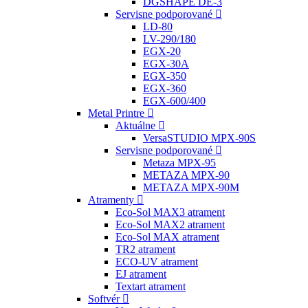
DGSHAPE DE-3
Servisne podporované
LD-80
LV-290/180
EGX-20
EGX-30A
EGX-350
EGX-360
EGX-600/400
Metal Printre
Aktuálne
VersaSTUDIO MPX-90S
Servisne podporované
Metaza MPX-95
METAZA MPX-90
METAZA MPX-90M
Atramenty
Eco-Sol MAX3 atrament
Eco-Sol MAX2 atrament
Eco-Sol MAX atrament
TR2 atrament
ECO-UV atrament
EJ atrament
Textart atrament
Softvér