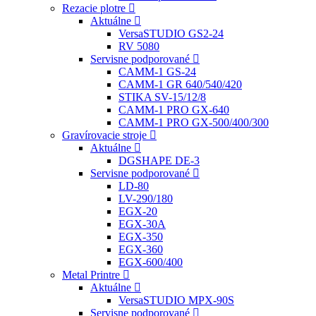
Rezacie plotre
Aktuálne
VersaSTUDIO GS2-24
RV 5080
Servisne podporované
CAMM-1 GS-24
CAMM-1 GR 640/540/420
STIKA SV-15/12/8
CAMM-1 PRO GX-640
CAMM-1 PRO GX-500/400/300
Gravírovacie stroje
Aktuálne
DGSHAPE DE-3
Servisne podporované
LD-80
LV-290/180
EGX-20
EGX-30A
EGX-350
EGX-360
EGX-600/400
Metal Printre
Aktuálne
VersaSTUDIO MPX-90S
Servisne podporované