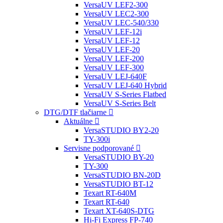
VersaUV LEF2-300
VersaUV LEC2-300
VersaUV LEC-540/330
VersaUV LEF-12i
VersaUV LEF-12
VersaUV LEF-20
VersaUV LEF-200
VersaUV LEF-300
VersaUV LEJ-640F
VersaUV LEJ-640 Hybrid
VersaUV S-Series Flatbed
VersaUV S-Series Belt
DTG/DTF tlačiarne
Aktuálne
VersaSTUDIO BY2-20
TY-300i
Servisne podporované
VersaSTUDIO BY-20
TY-300
VersaSTUDIO BN-20D
VersaSTUDIO BT-12
Texart RT-640M
Texart RT-640
Texart XT-640S-DTG
Hi-Fi Express FP-740