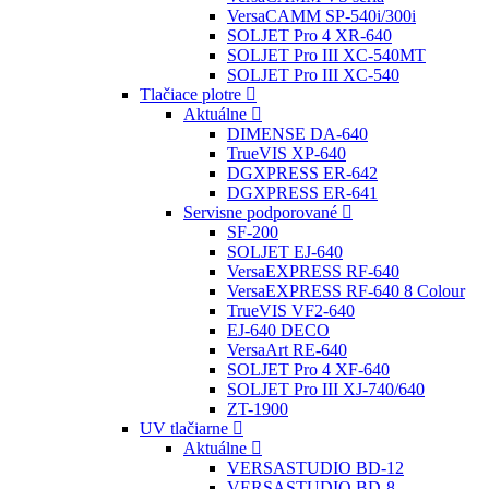
VersaCAMM SP-540i/300i
SOLJET Pro 4 XR-640
SOLJET Pro III XC-540MT
SOLJET Pro III XC-540
Tlačiace plotre
Aktuálne
DIMENSE DA-640
TrueVIS XP-640
DGXPRESS ER-642
DGXPRESS ER-641
Servisne podporované
SF-200
SOLJET EJ-640
VersaEXPRESS RF-640
VersaEXPRESS RF-640 8 Colour
TrueVIS VF2-640
EJ-640 DECO
VersaArt RE-640
SOLJET Pro 4 XF-640
SOLJET Pro III XJ-740/640
ZT-1900
UV tlačiarne
Aktuálne
VERSASTUDIO BD-12
VERSASTUDIO BD-8