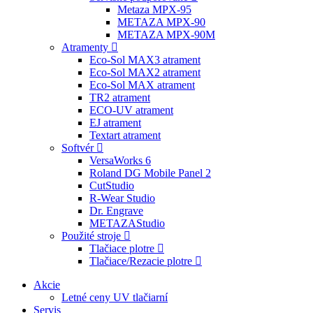
Metaza MPX-95
METAZA MPX-90
METAZA MPX-90M
Atramenty
Eco-Sol MAX3 atrament
Eco-Sol MAX2 atrament
Eco-Sol MAX atrament
TR2 atrament
ECO-UV atrament
EJ atrament
Textart atrament
Softvér
VersaWorks 6
Roland DG Mobile Panel 2
CutStudio
R-Wear Studio
Dr. Engrave
METAZAStudio
Použité stroje
Tlačiace plotre
Tlačiace/Rezacie plotre
Akcie
Letné ceny UV tlačiarní
Servis