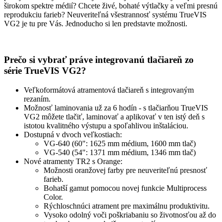
širokom spektre médií? Chcete živé, bohaté výtlačky a veľmi presnú
reprodukciu farieb? Neuveriteľná všestrannosť systému TrueVIS
VG2 je tu pre Vás. Jednoducho si len predstavte možnosti.
Prečo si vybrať práve integrovanú tlačiareň zo
s
érie TrueVIS VG2?
Veľkoformátová atramentová tlačiareň s integrovaným
rezaním.
Možnosť laminovania už za 6 hodín - s tlačiarňou TrueVIS
VG2 môžete tlačiť, laminovať a aplikovať v ten istý deň s
istotou kvalitného výstupu a spoľahlivou inštaláciou.
Dostupná v dvoch veľkostiach:
VG-640 (60": 1625 mm médium, 1600 mm tlač)
VG-540 (54": 1371 mm médium, 1346 mm tlač)
Nové atramenty TR2 s Orange:
Možnosti oranžovej farby pre neuveriteľnú presnosť
farieb.
Bohatší gamut pomocou novej funkcie Multiprocess
Color.
Rýchloschnúci atrament pre maximálnu produktivitu.
Vysoko odolný voči poškriabaniu so životnosťou až do