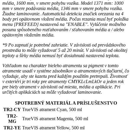
média, 1600 mm, v smere pohybu vozíka. Model 1371 mm: 1000
mm v smere podávania média, 1346 mm v smere pohybu vozíka.
Žiadne laminovanie. Automatická detekcia značiek orezania na 4
body pri opätovnom vložení média. Počas rezania musí byť položka
menu [PREFEED] nastavená na "ENABLE". Vylúčenie možného
posunu spôsobeného rozťahovaním / sťahovaním média a / alebo
opätovným vložením média.
*9 Po zapnutí je potrebné zahriatie. V závislosti od prevádzkového
prostredia to môže vyžadovať 5 až 20 minút. V závislosti od okolitej
teploty a šírky média nemusí byť dosiahnutá nastavená teplota.
Vzhľadom na charakter bieleho atramentu sa pigment v tomto
atramente usadí v systéme zásobníkov a atramentových tlačiarní, čo
vyžaduje, aby ste kazetu pred každým použitím pretrepali. Životnosť
v exteriéri je tri roky pre atramenty CMYKLcLmLkOr a jeden rok
pre biely atrament v závislosti od miesta, média a aplikácie. Pri
určitých aplikáciách sa môže vyžadovať laminovanie.
SPOTREBNÝ MATERIÁL A PRÍSLUŠENSTVO
TR2-CY
TrueVIS atrament Cyan, 500 ml
TR2-
TrueVIS atrament Magenta, 500 ml
MG
TR2-YE
TrueVIS atrament Yellow, 500 ml