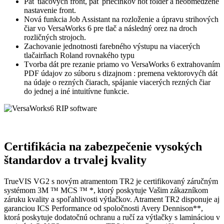
Päť tlačových front, päť priečinkov hot folder a neobmedzené
nastavenie front.
Nová funkcia Job Assistant na rozloženie a úpravu strihových
čiar vo VersaWorks 6 pre tlač a následný orez na droch
rozličných strojoch.
Zachovanie jednotnosti farebného výstupu na viacerých
tlačairňach Roland rovnakého typu
Tvorba dát pre rezanie priamo vo VersaWorks 6 extrahovaním
PDF údajov zo súboru s dizajnom : premena vektorovyćh dát
na údaje o rezných čiarach, spájanie viacerých rezných čiar
do jednej a iné intuitívne funkcie.
Certifikácia na zabezpečenie vysokých
štandardov a trvalej kvality
TrueVIS VG2 s novým atramentom TR2 je certifikovaný záručným
systémom 3M ™ MCS ™ *, ktorý poskytuje Vašim zákazníkom
záruku kvality a spoľahlivosti výtlačkov. Atrament TR2 disponuje aj
garanciou ICS Performance od spoločnosti Avery Dennison**,
ktorá poskytuje dodatočnú ochranu a ručí za výtlačky s lamináciou v