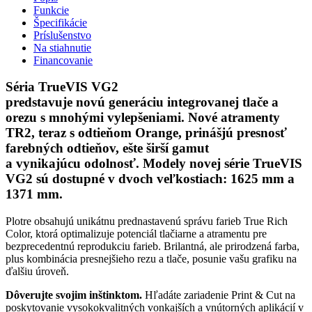
Funkcie
Špecifikácie
Príslušenstvo
Na stiahnutie
Financovanie
Séria TrueVIS VG2
predstavuje novú generáciu integrovanej tlače a
orezu s mnohými vylepšeniami. Nové atramenty
TR2, teraz s odtieňom Orange, prinášjú presnosť
farebných odtieňov, ešte širší gamut
a vynikajúcu odolnosť. Modely novej série TrueVIS
VG2 sú dostupné v dvoch veľkostiach: 1625 mm a
1371 mm.
Plotre obsahujú unikátnu prednastavenú správu farieb True Rich
Color, ktorá optimalizuje potenciál tlačiarne a atramentu pre
bezprecedentnú reprodukciu farieb. Brilantná, ale prirodzená farba,
plus kombinácia presnejšieho rezu a tlače, posunie vašu grafiku na
ďalšiu úroveň.
Dôverujte svojim inštinktom.
Hľadáte zariadenie Print & Cut na
poskytovanie vysokokvalitných vonkajších a vnútorných aplikácií v