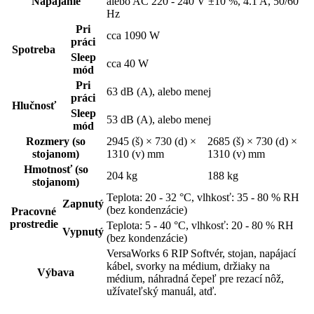
Napájanie
alebo AC 220 - 240 V ±10 %, 4.1 A, 50/60
Hz
Pri
cca 1090 W
práci
Spotreba
Sleep
cca 40 W
mód
Pri
63 dB (A), alebo menej
práci
Hlučnosť
Sleep
53 dB (A), alebo menej
mód
Rozmery (so
2945 (š) × 730 (d) ×
2685 (š) × 730 (d) ×
stojanom)
1310 (v) mm
1310 (v) mm
Hmotnosť (so
204 kg
188 kg
stojanom)
Teplota: 20 - 32 °C, vlhkosť: 35 - 80 % RH
Zapnutý
(bez kondenzácie)
Pracovné
prostredie
Teplota: 5 - 40 °C, vlhkosť: 20 - 80 % RH
Vypnutý
(bez kondenzácie)
VersaWorks 6 RIP Softvér, stojan, napájací
kábel, svorky na médium, držiaky na
Výbava
médium, náhradná čepeľ pre rezací nôž,
užívateľský manuál, atď.