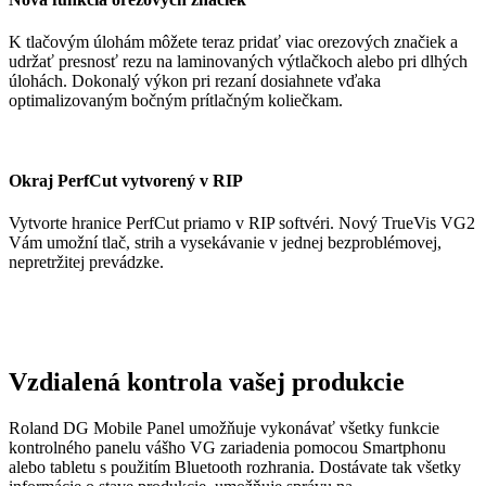
K tlačovým úlohám môžete teraz pridať viac orezových značiek a
udržať presnosť rezu na laminovaných výtlačkoch alebo pri dlhých
úlohách. Dokonalý výkon pri rezaní dosiahnete vďaka
optimalizovaným bočným prítlačným koliečkam.
Okraj PerfCut vytvorený v RIP
Vytvorte hranice PerfCut priamo v RIP softvéri. Nový TrueVis VG2
Vám umožní tlač, strih a vysekávanie v jednej bezproblémovej,
nepretržitej prevádzke.
Vzdialená kontrola vašej produkcie
Roland DG Mobile Panel umožňuje vykonávať všetky funkcie
kontrolného panelu vášho VG zariadenia pomocou Smartphonu
alebo tabletu s použitím Bluetooth rozhrania. Dostávate tak všetky