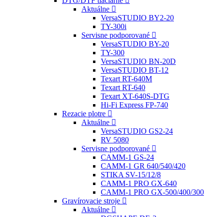
DTG/DTF tlačiarne
Aktuálne
VersaSTUDIO BY2-20
TY-300i
Servisne podporované
VersaSTUDIO BY-20
TY-300
VersaSTUDIO BN-20D
VersaSTUDIO BT-12
Texart RT-640M
Texart RT-640
Texart XT-640S-DTG
Hi-Fi Express FP-740
Rezacie plotre
Aktuálne
VersaSTUDIO GS2-24
RV 5080
Servisne podporované
CAMM-1 GS-24
CAMM-1 GR 640/540/420
STIKA SV-15/12/8
CAMM-1 PRO GX-640
CAMM-1 PRO GX-500/400/300
Gravírovacie stroje
Aktuálne