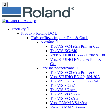
Produkty
Produkty Roland DG
Tlačiace/Rezacie plotre Print & Cut
Aktuálne
TrueVIS VG4 séria Print & Cut
TrueVIS XG-640
VersaSTUDIO BN2-30 Print & Cut
VersaSTUDIO BN2-20A Print &
Cut
Servisne podporované
TrueVIS VG3 séria Print & Cut
VersaSTUDIO BN-20, BN-20A
TrueVIS SG3 séria Print & Cut
TrueVIS SG2 séria
TrueVIS SG séria
TrueVIS VG2 séria
TrueVIS VG séria
VersaCAMM VS-i séria
VersaCAMM VS séria