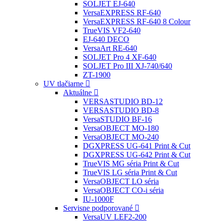
SOLJET EJ-640
VersaEXPRESS RF-640
VersaEXPRESS RF-640 8 Colour
TrueVIS VF2-640
EJ-640 DECO
VersaArt RE-640
SOLJET Pro 4 XF-640
SOLJET Pro III XJ-740/640
ZT-1900
UV tlačiarne
Aktuálne
VERSASTUDIO BD-12
VERSASTUDIO BD-8
VersaSTUDIO BF-16
VersaOBJECT MO-180
VersaOBJECT MO-240
DGXPRESS UG-641 Print & Cut
DGXPRESS UG-642 Print & Cut
TrueVIS MG séria Print & Cut
TrueVIS LG séria Print & Cut
VersaOBJECT LO séria
VersaOBJECT CO-i séria
IU-1000F
Servisne podporované
VersaUV LEF2-200