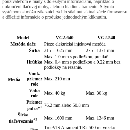
používateľom e-maily s dôležitými informáciami, napríklad o
dokončení tlačovej úlohy, alebo o hladine atramentu. S týmto
systémom si môžu zákazníci rýchlo stiahnuť aktualizácie firmware-u
a dôležité informácie o produkte jednoduchým kliknutím.
Model
VG2-640
VG2-540
Metóda tlače
Piezo elektrická injektová metóda
Šírka
315 - 1625 mm
275 - 1371 mm
Max. 1.0 mm s podložkou, pre tlač.
Hrúbka
Max. 0.4 mm s podložkou a 0.22 mm bez
podložky na rezanie.
Vonk.
priemer
Max. 210 mm
Médiá
role
Váha
Max. 40 kg
Max. 30 kg
role
Priemer
76.2 mm alebo 50.8 mm
1
jadra*
Šírka
Max. 1600 mm
Max. 1346 mm
*2
tlače/rezania
TrueVIS Atrament TR2 500 ml vrecko