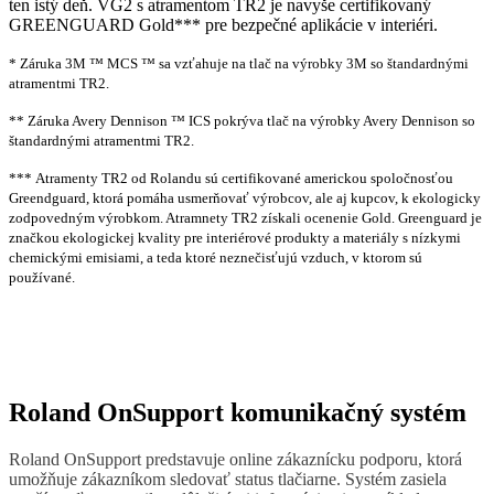
ten istý deň. VG2 s atramentom TR2 je navyše certifikovaný
GREENGUARD Gold*** pre bezpečné aplikácie v interiéri.
* Záruka 3M ™ MCS ™ sa vzťahuje na tlač na výrobky 3M so štandardnými
atramentmi TR2.
** Záruka Avery Dennison ™ ICS pokrýva tlač na výrobky Avery Dennison so
štandardnými atramentmi TR2.
*** Atramenty TR2 od Rolandu sú certifikované americkou spoločnosťou
Greendguard, ktorá pomáha usmerňovať výrobcov, ale aj kupcov, k ekologicky
zodpovedným výrobkom. Atramnety TR2 získali ocenenie Gold. Greenguard je
značkou ekologickej kvality pre interiérové produkty a materiály s nízkymi
chemickými emisiami, a teda ktoré neznečisťujú vzduch, v ktorom sú
používané.
Roland OnSupport komunikačný systém
Roland OnSupport predstavuje online zákaznícku podporu, ktorá
umožňuje zákazníkom sledovať status tlačiarne. Systém zasiela