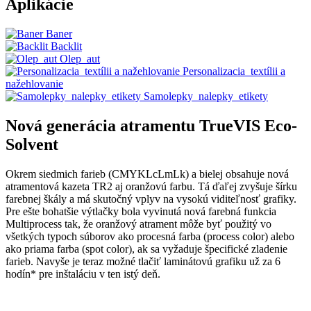
Aplikácie
Baner
Backlit
Olep_aut
Personalizacia_textílii a
nažehlovanie
Samolepky_nalepky_etikety
Nová generácia atramentu TrueVIS Eco-
Solvent
Okrem siedmich farieb (CMYKLcLmLk) a bielej obsahuje nová
atramentová kazeta TR2 aj oranžovú farbu. Tá ďaľej zvyšuje šírku
farebnej škály a má skutočný vplyv na vysokú viditeľnosť grafiky.
Pre ešte bohatšie výtlačky bola vyvinutá nová farebná funkcia
Multiprocess tak, že oranžový atrament môže byť použitý vo
všetkých typoch súborov ako procesná farba (process color) alebo
ako priama farba (spot color), ak sa vyžaduje špecifické zladenie
farieb. Navyše je teraz možné tlačiť laminátovú grafiku už za 6
hodín* pre inštaláciu v ten istý deň.