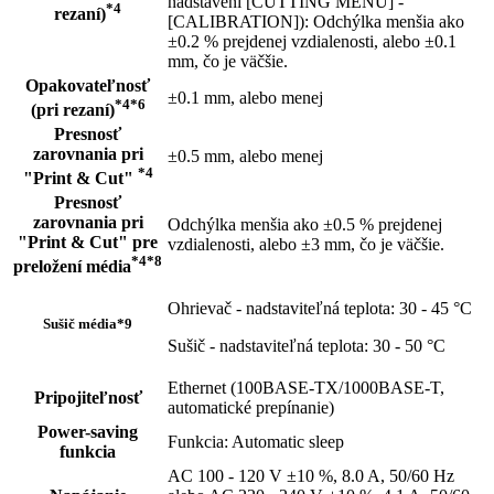
nadstavení [CUTTING MENU] -
*4
rezaní)
[CALIBRATION]): Odchýlka menšia ako
±0.2 % prejdenej vzdialenosti, alebo ±0.1
mm, čo je väčšie.
Opakovateľnosť
±0.1 mm, alebo menej
*4*6
(pri rezaní)
Presnosť
zarovnania pri
±0.5 mm, alebo menej
*4
"Print & Cut"
Presnosť
zarovnania pri
Odchýlka menšia ako ±0.5 % prejdenej
"Print & Cut" pre
vzdialenosti, alebo ±3 mm, čo je väčšie.
*4*8
preložení média
Ohrievač - nadstaviteľná teplota: 30 - 45 °C
Sušič média
*9
Sušič - nadstaviteľná teplota: 30 - 50 °C
Ethernet (100BASE-TX/1000BASE-T,
Pripojiteľnosť
automatické prepínanie)
Power-saving
Funkcia: Automatic sleep
funkcia
AC 100 - 120 V ±10 %, 8.0 A, 50/60 Hz