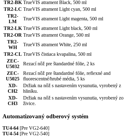
TR2-BK
TrueVIS atrament Black, 500 ml
TR2-LC
TrueVIS atrament Light cyan, 500 ml
TR2-
TrueVIS atrament Light magenta, 500 ml
LM
TR2-LK
TrueVIS atrament Light black, 500 ml
TR2-OR
TrueVIS atrament Orange, 500 ml
TR2-
TrueVIS atrament White, 250 ml
WH
TR2-CL
TrueVIS čistiaca kvapalina, 500 ml
ZEC-
Rezací nôž pre štandardné fólie, 2 ks
U5032
ZEC-
Rezací nôž pre štandardné fólie, reﬂexné and
U5025
ﬂuorescentné/hrubé média, 5 ks
XD-
Držiak na nôž s nastavením vysunutia, vyrobený z
CH2
hliníku.
XD-
Držiak na nôž s nastavením vysunutia, vyrobený zo
CH3
živice.
Automatizovaný odberový systém
TU4-64
[Pre VG2-640]
TU4-54
[Pre VG2-540]