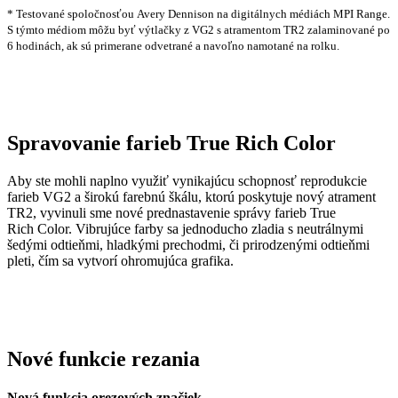
* Testované spoločnosťou Avery Dennison na digitálnych médiách MPI Range.
S týmto médiom môžu byť výtlačky z VG2 s atramentom TR2 zalaminované po
6 hodinách, ak sú primerane odvetrané a navoľno namotané na rolku.
Spravovanie farieb True Rich Color
Aby ste mohli naplno využiť vynikajúcu schopnosť reprodukcie
farieb VG2 a širokú farebnú škálu, ktorú poskytuje nový atrament
TR2, vyvinuli sme nové prednastavenie správy farieb True
Rich Color. Vibrujúce farby sa jednoducho zladia s neutrálnymi
šedými odtieňmi, hladkými prechodmi, či prirodzenými odtieňmi
pleti, čím sa vytvorí ohromujúca grafika.
Nové funkcie rezania
Nová funkcia orezových značiek