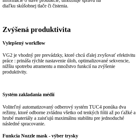
informácie o stave produkcie, umožňuje správu na
diaľku skúšobnej tlače či čistenia.
Zvýšená produktivita
Vylepšený workflow
VG2 je vhodný pre prevádzky, ktoré chcú ďalej zvyšovať efektivitu
práce : prináša rýchle nastavenie úloh, optimalizované sekvencie,
nižšiu spotrebu atramentu a množstvo funkcií na zvýšenie
produktivity.
Systém zakladania médií
Voliteľný automatizovaný odberový systém TUC4 ponúka dva
režimy, ktoré odborne zvládnu všetko od tenkých fólii až po ťažké a
hrubé materiály a zaisťujú maximálnu stabilitu pre jednoduché
následné spracovanie.
Funkcia Nozzle mask - výber trysky