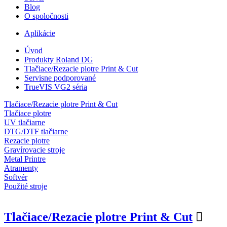
Blog
O spoločnosti
Aplikácie
Úvod
Produkty Roland DG
Tlačiace/Rezacie plotre Print & Cut
Servisne podporované
TrueVIS VG2 séria
Tlačiace/Rezacie plotre Print & Cut
Tlačiace plotre
UV tlačiarne
DTG/DTF tlačiarne
Rezacie plotre
Gravírovacie stroje
Metal Printre
Atramenty
Softvér
Použité stroje
Tlačiace/Rezacie plotre Print & Cut