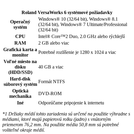
Roland VersaWorks 6 systémové požiadavky
Windows® 10 (32/64 bit), Windows® 8.1
Operačný
(32/64 bit), Windows® 7 Ultimate/Professional
systém
(32/64 bit)
CPU
Intel® Core™2 Duo, 2.0 GHz alebo rýchlejší
RAM
2 GB alebo viac
Grafická karta a
Potrebné rozlíšenie je 1280 x 1024 a viac
monitor
Voľné miesto na
disku
40 GB a viac
(HDD/SSD)
Hard-disk
Formát NTFS
súborový systém
Optická
DVD-ROM
mechanika
Iné
Odporúčame pripojenie k internetu
*1 Držiaky médií tohto zariadenia sú určené na použitie výhradne s
médiami, ktoré majú papierovú rolku (jadro) s vnútorným
priemerom 76,2 mm. Na použitie média 50,8 mm sú potrebné
voliteľné okraje médií.