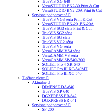
TrueVIS XG-640
VersaSTUDIO BN2-30 Print & Cut
VersaSTUDIO BN2-20A Print & Cut
Servisne podporované
TrueVIS VG3 séria Print & Cut
VersaSTUDIO BN-20, BN-20A
TrueVIS SG3 séria Print & Cut
TrueVIS SG2 séria
TrueVIS SG séria
TrueVIS VG2 séria
TrueVIS VG séria
VersaCAMM VS-i séria
VersaCAMM VS séria
VersaCAMM SP-540i/300i
SOLJET Pro 4 XR-640
SOLJET Pro III XC-540MT
SOLJET Pro III XC-540
Tlačiace plotre
Aktuálne
DIMENSE DA-640
TrueVIS XP-640
DGXPRESS ER-642
DGXPRESS ER-641
Servisne podporované
SF-200