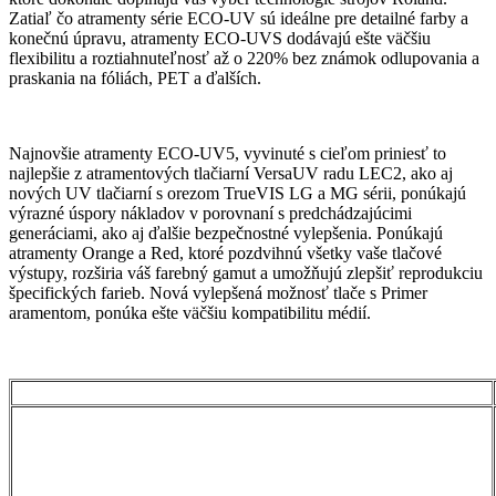
Zatiaľ čo atramenty série ECO-UV sú ideálne pre detailné farby a
konečnú úpravu, atramenty ECO-UVS dodávajú ešte väčšiu
flexibilitu a roztiahnuteľnosť až o 220% bez známok odlupovania a
praskania na fóliách, PET a ďalších.
Najnovšie atramenty ECO-UV5, vyvinuté s cieľom priniesť to
najlepšie z atramentových tlačiarní VersaUV radu LEC2, ako aj
nových UV tlačiarní s orezom TrueVIS LG a MG sérii, ponúkajú
výrazné úspory nákladov v porovnaní s predchádzajúcimi
generáciami, ako aj ďalšie bezpečnostné vylepšenia. Ponúkajú
atramenty Orange a Red, ktoré pozdvihnú všetky vaše tlačové
výstupy, rozširia váš farebný gamut a umožňujú zlepšiť reprodukciu
špecifických farieb. Nová vylepšená možnosť tlače s Primer
aramentom, ponúka ešte väčšiu kompatibilitu médií.