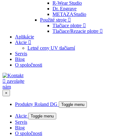
R-Wear Studio
Dr. Engrave
METAZAStudio
Použité stroje
Tlačiace plotre
Tlačiace/Rezacie plotre
Aplikácie
Akcie
Letné ceny UV tlačiarní
Servis
Blog
O spoločnosti
zavolajte
nám
×
Produkty Roland DG
Toggle menu
Akcie
Toggle menu
Servis
Blog
O spoločnosti