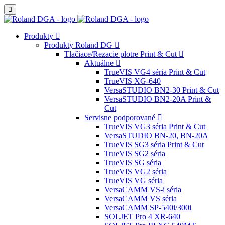
Produkty
Produkty Roland DG
Tlačiace/Rezacie plotre Print & Cut
Aktuálne
TrueVIS VG4 séria Print & Cut
TrueVIS XG-640
VersaSTUDIO BN2-30 Print & Cut
VersaSTUDIO BN2-20A Print &
Cut
Servisne podporované
TrueVIS VG3 séria Print & Cut
VersaSTUDIO BN-20, BN-20A
TrueVIS SG3 séria Print & Cut
TrueVIS SG2 séria
TrueVIS SG séria
TrueVIS VG2 séria
TrueVIS VG séria
VersaCAMM VS-i séria
VersaCAMM VS séria
VersaCAMM SP-540i/300i
SOLJET Pro 4 XR-640