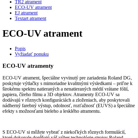
TR2 atrament
ECO-UV atrament
EJ atrament
Textart atrament
ECO-UV atrament
Popis
Vyžiadať ponuku
ECO-UV atramenty
ECO-UV atrament, špeciálne vyvinutý pre zariadenia Roland DG,
poskytuje výtlačky s mimoriadne kvalitnými výsledkami – priľne k
širokému spektru natieraných a nenatieraných médií vrátane fólií,
papiera, číreho filmu a 3D objektov. Atramenty ECO-UV sa
dodávajú v rôznych konfiguráciách a zloženiach, aby poskytovali
nádherný farebný výstup, odolnosť, rozťažnosť (EUVS) a špeciálne
efekty s možnosťami bieleho a lesklého atramentu.
S ECO-UV si môžete vybrať z niekoľkých rôznych formulácií,
ktoré dokonale dopĺňajú váš výber technológie strojov Roland.