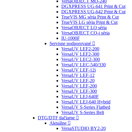
VersaOBJECT MO-240
DGXPRESS UG-641 Print & Cut
DGXPRESS UG-642 Print & Cut
TrueVIS MG séria Print & Cut
TrueVIS LG séria Print & Cut
VersaOBJECT LO séria
VersaOBJECT CO-i séria
IU-1000F
Servisne podporované
VersaUV LEF2-200
VersaUV LEF2-300
VersaUV LEC2-300
VersaUV LEC-540/330
VersaUV LEF-12i
VersaUV LEF-12
VersaUV LEF-20
VersaUV LEF-200
VersaUV LEF-300
VersaUV LEJ-640F
VersaUV LEJ-640 Hybrid
VersaUV S-Series Flatbed
VersaUV S-Series Belt
DTG/DTF tlačiarne
Aktuálne
VersaSTUDIO BY2-20