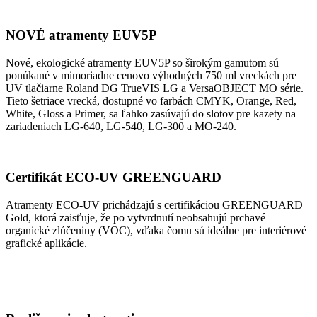
NOVÉ atramenty EUV5P
Nové, ekologické atramenty EUV5P so širokým gamutom sú
ponúkané v mimoriadne cenovo výhodných 750 ml vreckách pre
UV tlačiarne Roland DG TrueVIS LG a VersaOBJECT MO série.
Tieto šetriace vrecká, dostupné vo farbách CMYK, Orange, Red,
White, Gloss a Primer, sa ľahko zasúvajú do slotov pre kazety na
zariadeniach LG-640, LG-540, LG-300 a MO-240.
Certifikát ECO-UV GREENGUARD
Atramenty ECO-UV prichádzajú s certifikáciou GREENGUARD
Gold, ktorá zaisťuje, že po vytvrdnutí neobsahujú prchavé
organické zlúčeniny (VOC), vďaka čomu sú ideálne pre interiérové ​​
grafické aplikácie.