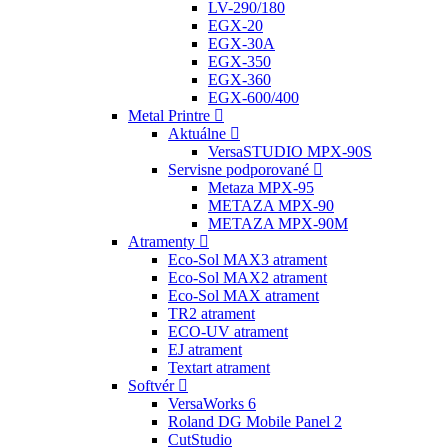
LV-290/180
EGX-20
EGX-30A
EGX-350
EGX-360
EGX-600/400
Metal Printre
Aktuálne
VersaSTUDIO MPX-90S
Servisne podporované
Metaza MPX-95
METAZA MPX-90
METAZA MPX-90M
Atramenty
Eco-Sol MAX3 atrament
Eco-Sol MAX2 atrament
Eco-Sol MAX atrament
TR2 atrament
ECO-UV atrament
EJ atrament
Textart atrament
Softvér
VersaWorks 6
Roland DG Mobile Panel 2
CutStudio