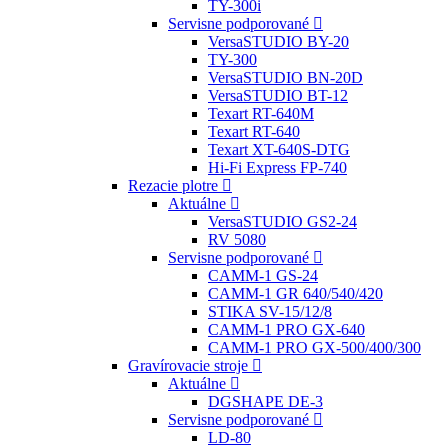
TY-300i
Servisne podporované
VersaSTUDIO BY-20
TY-300
VersaSTUDIO BN-20D
VersaSTUDIO BT-12
Texart RT-640M
Texart RT-640
Texart XT-640S-DTG
Hi-Fi Express FP-740
Rezacie plotre
Aktuálne
VersaSTUDIO GS2-24
RV 5080
Servisne podporované
CAMM-1 GS-24
CAMM-1 GR 640/540/420
STIKA SV-15/12/8
CAMM-1 PRO GX-640
CAMM-1 PRO GX-500/400/300
Gravírovacie stroje
Aktuálne
DGSHAPE DE-3
Servisne podporované
LD-80