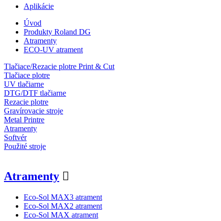
Aplikácie
Úvod
Produkty Roland DG
Atramenty
ECO-UV atrament
Tlačiace/Rezacie plotre Print & Cut
Tlačiace plotre
UV tlačiarne
DTG/DTF tlačiarne
Rezacie plotre
Gravírovacie stroje
Metal Printre
Atramenty
Softvér
Použité stroje
Atramenty
Eco-Sol MAX3 atrament
Eco-Sol MAX2 atrament
Eco-Sol MAX atrament