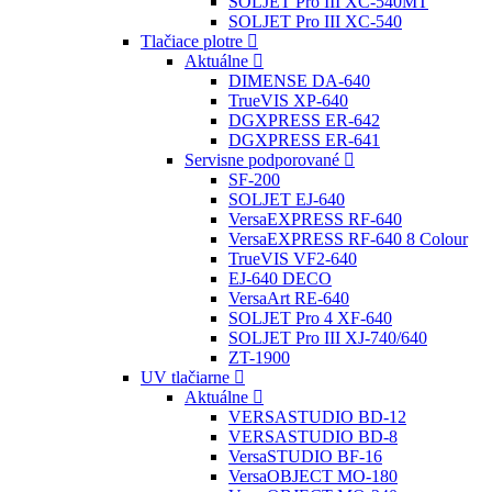
SOLJET Pro III XC-540MT
SOLJET Pro III XC-540
Tlačiace plotre
Aktuálne
DIMENSE DA-640
TrueVIS XP-640
DGXPRESS ER-642
DGXPRESS ER-641
Servisne podporované
SF-200
SOLJET EJ-640
VersaEXPRESS RF-640
VersaEXPRESS RF-640 8 Colour
TrueVIS VF2-640
EJ-640 DECO
VersaArt RE-640
SOLJET Pro 4 XF-640
SOLJET Pro III XJ-740/640
ZT-1900
UV tlačiarne
Aktuálne
VERSASTUDIO BD-12
VERSASTUDIO BD-8
VersaSTUDIO BF-16
VersaOBJECT MO-180