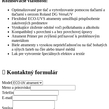
Rozlišovacie vlastnosti:
Optimalizované pre tlač a vytvrdzovanie pomocou tlačiarní a
tlačiarní s orezom Roland DG VersaUV
Flexibilné ECO-UVS atramenty umožňujú prispôsobenie
zakrivených predmetov
Vynikajúce zloženie odolné voči poškriabaniu a alkoholu
Kompatibilný s povrchmi s a bez povrchovej úpravy
Atrament Primer pre zvýšenú priľnavosť k problémovým
materiálom
Biele atramenty s vysokou nepriehľadnosťou na tlač bohatých
a sýtych farieb na číre alebo tmavé médiá
Lak pre vytvorenie špeciálnych efektov a textúr
Kontaktný formulár
Model
Meno a priezvisko
Telefón
E-mail
Správa