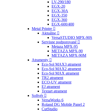
LV-290/180
EGX-20
EGX-30A
EGX-350
EGX-360
EGX-600/400
Metal Printre
Aktuálne
VersaSTUDIO MPX-90S
Servisne podporované
Metaza MPX-95
METAZA MPX-90
METAZA MPX-90M
Atramenty
Eco-Sol MAX3 atrament
Eco-Sol MAX2 atrament
Eco-Sol MAX atrament
TR2 atrament
ECO-UV atrament
EJ atrament
Textart atrament
Softvér
VersaWorks 6
Roland DG Mobile Panel 2
CutStudio