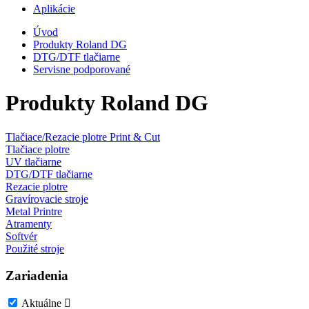
Aplikácie
Úvod
Produkty Roland DG
DTG/DTF tlačiarne
Servisne podporované
Produkty Roland DG
Tlačiace/Rezacie plotre Print & Cut
Tlačiace plotre
UV tlačiarne
DTG/DTF tlačiarne
Rezacie plotre
Gravírovacie stroje
Metal Printre
Atramenty
Softvér
Použité stroje
Zariadenia
Aktuálne