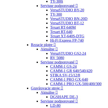
TY-300i
Servisne podporované
VersaSTUDIO BY-20
TY-300
VersaSTUDIO BN-20D
VersaSTUDIO BT-12
Texart RT-640M
Texart RT-640
Texart XT-640S-DTG
Hi-Fi Express FP-740
Rezacie plotre
Aktuálne
VersaSTUDIO GS2-24
RV 5080
Servisne podporované
CAMM-1 GS-24
CAMM-1 GR 640/540/420
STIKA SV-15/12/8
CAMM-1 PRO GX-640
CAMM-1 PRO GX-500/400/300
Gravírovacie stroje
Aktuálne
DGSHAPE DE-3
Servisne podporované
LD-80