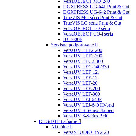
VersaOBJECT MO-240
DGXPRESS UG-641 Print & Cut
DGXPRESS UG-642 Print & Cut
TrueVIS MG séria Print & Cut
TrueVIS LG séria Print & Cut
VersaOBJECT LO séria
VersaOBJECT CO-i séria
IU-1000F
Servisne podporované
VersaUV LEF2-200
VersaUV LEF2-300
VersaUV LEC2-300
VersaUV LEC-540/330
VersaUV LEF-12i
VersaUV LEF-12
VersaUV LEF-20
VersaUV LEF-200
VersaUV LEF-300
VersaUV LEJ-640F
VersaUV LEJ-640 Hybrid
VersaUV S-Series Flatbed
VersaUV S-Series Belt
DTG/DTF tlačiarne
Aktuálne
VersaSTUDIO BY2-20