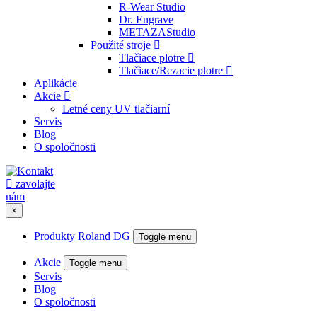
R-Wear Studio
Dr. Engrave
METAZAStudio
Použité stroje
Tlačiace plotre
Tlačiace/Rezacie plotre
Aplikácie
Akcie
Letné ceny UV tlačiarní
Servis
Blog
O spoločnosti
zavolajte
nám
×
Produkty Roland DG
Toggle menu
Akcie
Toggle menu
Servis
Blog
O spoločnosti