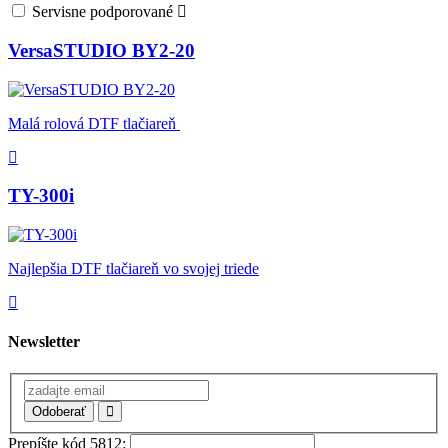
Servisne podporované
VersaSTUDIO BY2-20
Malá rolová DTF tlačiareň
TY-300i
Najlepšia DTF tlačiareň vo svojej triede
Newsletter
Odoberať
Prepíšte kód 5812: