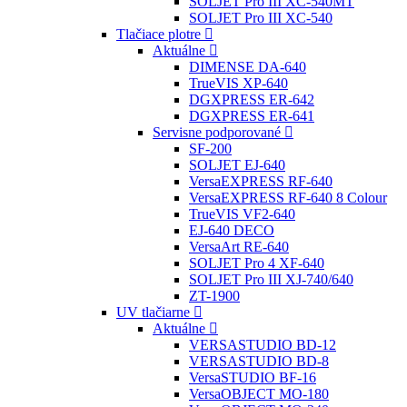
SOLJET Pro III XC-540MT
SOLJET Pro III XC-540
Tlačiace plotre
Aktuálne
DIMENSE DA-640
TrueVIS XP-640
DGXPRESS ER-642
DGXPRESS ER-641
Servisne podporované
SF-200
SOLJET EJ-640
VersaEXPRESS RF-640
VersaEXPRESS RF-640 8 Colour
TrueVIS VF2-640
EJ-640 DECO
VersaArt RE-640
SOLJET Pro 4 XF-640
SOLJET Pro III XJ-740/640
ZT-1900
UV tlačiarne
Aktuálne
VERSASTUDIO BD-12
VERSASTUDIO BD-8
VersaSTUDIO BF-16
VersaOBJECT MO-180