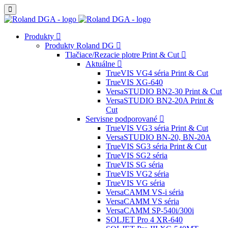
Produkty
Produkty Roland DG
Tlačiace/Rezacie plotre Print & Cut
Aktuálne
TrueVIS VG4 séria Print & Cut
TrueVIS XG-640
VersaSTUDIO BN2-30 Print & Cut
VersaSTUDIO BN2-20A Print &
Cut
Servisne podporované
TrueVIS VG3 séria Print & Cut
VersaSTUDIO BN-20, BN-20A
TrueVIS SG3 séria Print & Cut
TrueVIS SG2 séria
TrueVIS SG séria
TrueVIS VG2 séria
TrueVIS VG séria
VersaCAMM VS-i séria
VersaCAMM VS séria
VersaCAMM SP-540i/300i
SOLJET Pro 4 XR-640